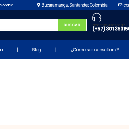
Colombia.
Bucaramanga, Santander, Colombia
co
Necesita Asesoria?
(+57) 301 35315
da
Blog
¿Cómo ser consultora?