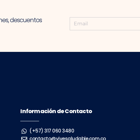
nes, descuentos
Información de Contacto
(+57) 317 060 3480
contacto@vivesaludable.com.co