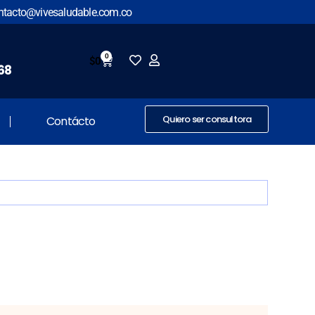
ntacto@vivesaludable.com.co
0
$
0
68
Quiero ser consultora
Contácto