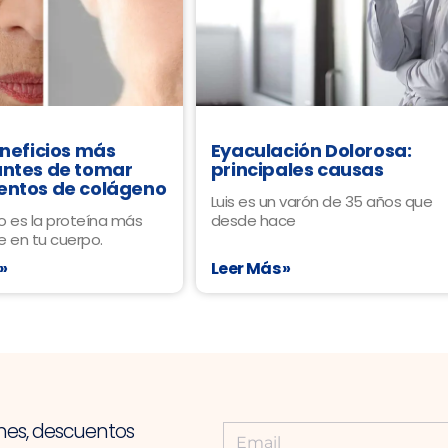
eneficios más
Eyaculación Dolorosa:
ntes de tomar
principales causas
entos de colágeno
Luis es un varón de 35 años que
o es la proteína más
desde hace
 en tu cuerpo.
»
Leer Más »
nes, descuentos