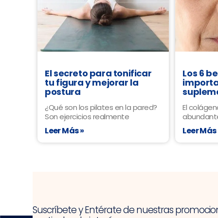
El secreto para tonificar
Los 6 b
tu figura y mejorar la
importa
postura
suplem
¿Qué son los pilates en la pared?
El colágen
Son ejercicios realmente
abundante
Leer Más »
Leer Más 
Suscríbete y Entérate de nuestras promocio