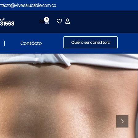
ntacto@vivesaludable.com.co
ia?
0
$
0
531568
Quiero ser consultora
Contácto