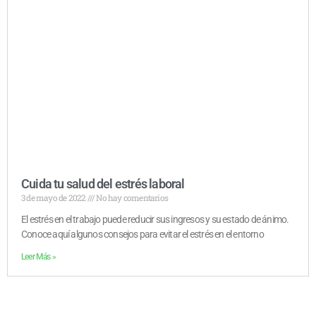
Cuida tu salud del estrés laboral
3 de mayo de 2022
No hay comentarios
El estrés en el trabajo puede reducir sus ingresos y su estado de ánimo.
Conoce aquí algunos consejos para evitar el estrés en el entorno
Leer Más »