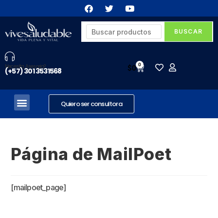
0
Necesita Asesoria?
$
0
(+57) 301 3531568
Quiero ser consultora
Página de MailPoet
[mailpoet_page]