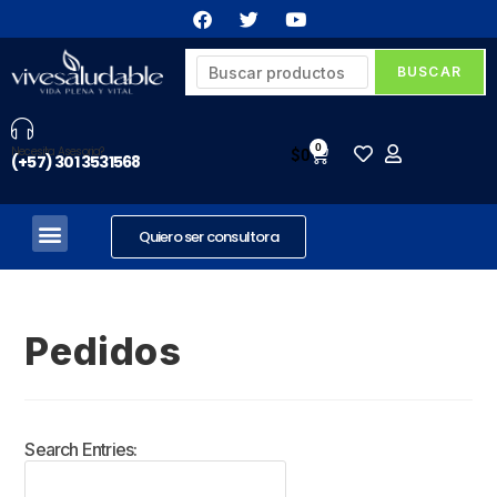
0
Necesita Asesoria?
$
0
(+57) 301 3531568
Quiero ser consultora
Pedidos
Search Entries: